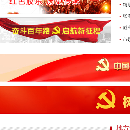
精
张
威
市
地方