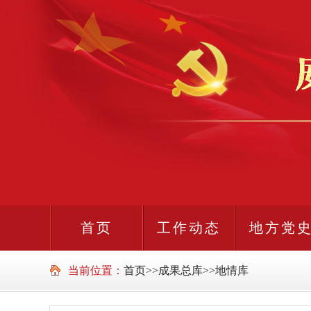
首页
工作动态
地方党
当前位置：
首页
>>
成果总库
>>
地情库