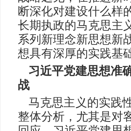
断深化对建设什么样
长期执政的马克思主
系列新理念新思想新
想具有深厚的实践基
习近平党建思想准
战
马克思主义的实践
整体分析，尤其是对
回应。习近平党建思