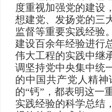
度重视加强党的建设
想建党、发扬党的三
监督等重要实践经验
建设百余年经验进行
伟大工程的实践中继
调坚持党中央集中统
的中国共产党人精神
的“钙”，都表明这一
实践经验的科学总结