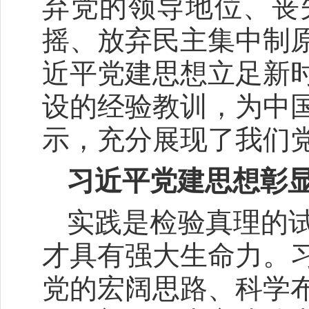
弃党的领导地位、丧
摇、放弃民主集中制
近平党建思想立足新
设的经验教训，为中
示，充分展现了我们
习近平党建思想彰
实践是检验真理的
才具有强大生命力。
党的宏阔思路、科学