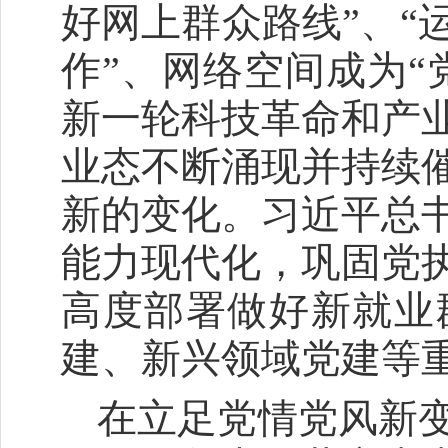
好网上群众路线”、“
作”、网络空间成为“
新一轮科技革命和产
业态不断涌现并持续
新的变化。习近平总
能力现代化，巩固党
高度部署做好新就业
建、新兴领域党建等
在立足党情党风新