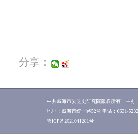
分享：
中共威海市委党史研究院版权所有 主办
地址：威海市统一路52号 电话：0631-52320
鲁ICP备2021041281号