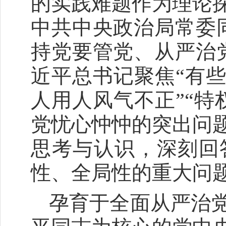
的实践难题作为理论
中共中央政治局常委
持党要管党、从严治
近平总书记聚焦“有些
人用人风气不正”“特
党忧心忡忡的突出问
思考与认识，深刻回
性、全局性的重大问
孕育于全面从严治