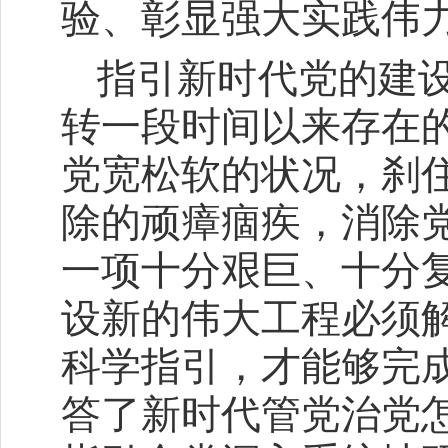
验、彰显强大实践伟
指引新时代党的建
转一段时间以来存在
党宽松软的状况，刹
除的顽瘴痼疾，消除
一项十分艰巨、十分
设新的伟大工程必须
科学指引，才能够完
答了新时代管党治党