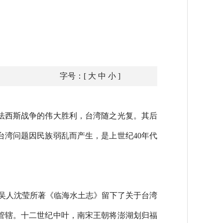
字号：[
大
中
小
]
法西斯战争的伟大胜利，台湾随之光复。其后
湾问题因民族弱乱而产生，是上世纪40年代
期吴人沈莹所著《临海水土志》留下了关于台湾
管辖。十二世纪中叶，南宋王朝将澎湖划归福