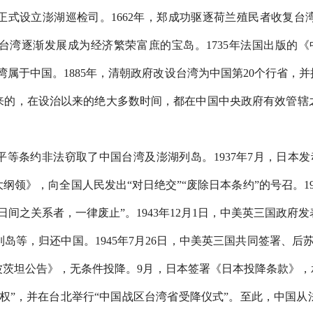
式设立澎湖巡检司。1662年，郑成功驱逐荷兰殖民者收复台湾
台湾逐渐发展成为经济繁荣富庶的宝岛。1735年法国出版的《
湾属于中国。1885年，清朝政府改设台湾为中国第20个行省，
来的，在设治以来的绝大多数时间，都在中国中央政府有效管辖
不平等条约非法窃取了中国台湾及澎湖列岛。1937年7月，日本
领》，向全国人民发出“对日绝交”“废除日本条约”的号召。19
间之关系者，一律废止”。1943年12月1日，中美英三国政
岛等，归还中国。1945年7月26日，中美英三国共同签署、后
《波茨坦公告》，无条件投降。9月，日本签署《日本投降条款》，
使主权”，并在台北举行“中国战区台湾省受降仪式”。至此，中国