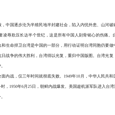
败，中国逐步沦为半殖民地半封建社会，陷入内忧外患、山河破
者凌辱欺压长达半个世纪，这是所有中国人刻骨铭心的伤痛。台
血和生命捍卫台湾是中国的一部分，用行动证明台湾同胞仍要做
得抗日战争的伟大胜利，台湾得以光复，重归中国版图。台湾光
护。
面内战，仅三年时间就彻底失败。1949年10月，中华人民共
时，1950年6月25日，朝鲜内战爆发。美国趁机派军队进入台
今。