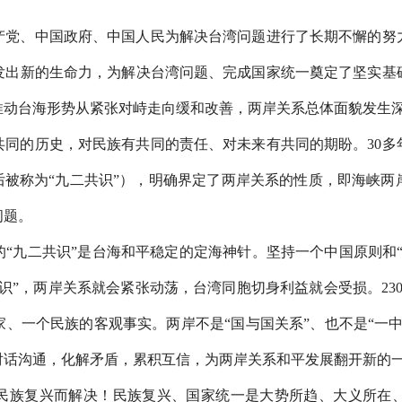
共产党、中国政府、中国人民为解决台湾问题进行了长期不懈的努
发出新的生命力，为解决台湾问题、完成国家统一奠定了坚实基
推动台海形势从紧张对峙走向缓和改善，两岸关系总体面貌发生
共同的历史，对民族有共同的责任、对未来有共同的期盼。30多
后被称为“九二共识”），明确界定了两岸关系的性质，即海峡
问题。
“九二共识”是台海和平稳定的定海神针。坚持一个中国原则和
识”，两岸关系就会紧张动荡，台湾同胞切身利益就会受损。23
、一个民族的客观事实。两岸不是“国与国关系”、也不是“一
对话沟通，化解矛盾，累积互信，为两岸关系和平发展翻开新的
民族复兴而解决！民族复兴、国家统一是大势所趋、大义所在