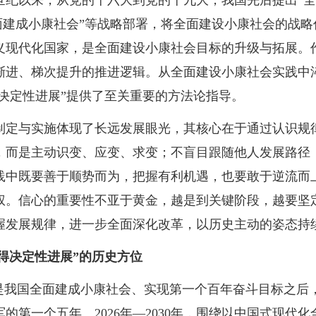
世纪以来，从党的十六大到党的十九大，我国先后提出“全
全面建成小康社会”等战略部署，将全面建设小康社会的战
现代化国家，是全面建设小康社会目标的升级与拓展。作
渐进、梯次提升的推进逻辑。从全面建设小康社会实践中淬
“决定性进展”提供了至关重要的方法论指导。
制定与实施体现了长远发展眼光，其核心在于通过认识规
，而是主动识变、应变、求变；不盲目跟随他人发展路径
践中既要善于顺势而为，把握有利机遇，也要敢于逆流而
权。信心的重要性不亚于黄金，越是到关键阶段，越要坚定
握发展规律，进一步全面深化改革，以历史主动的姿态持
取得决定性进展”的历史方位
”时期，是我国全面建成小康社会、实现第一个百年奋斗目标之
的第一个五年。2026年—2030年，围绕以中国式现代